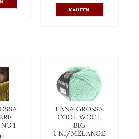
N
KAUFEN
OSSA
LANA GROSSA
ERE
COOL WOOL
 NO.1
BIG
UNI/MÉLANGE
HF