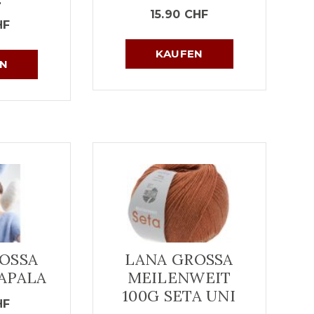
15.90
CHF
HF
KAUFEN
N
OSSA
LANA GROSSA
MAPALA
MEILENWEIT
100G SETA UNI
HF