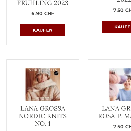
FRÜHLING 2023
7.50
C
6.90
CHF
KAUFE
KAUFEN
LANA GROSSA
LANA GR
NORDIC KNITS
ROSA P. 
NO. 1
7.50
C