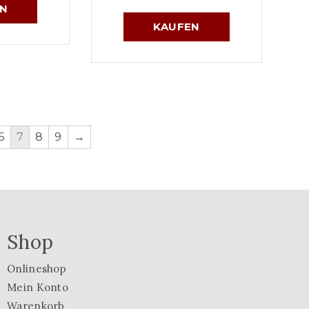
N
KAUFEN
6
7
8
9
→
Shop
Onlineshop
Mein Konto
Warenkorb