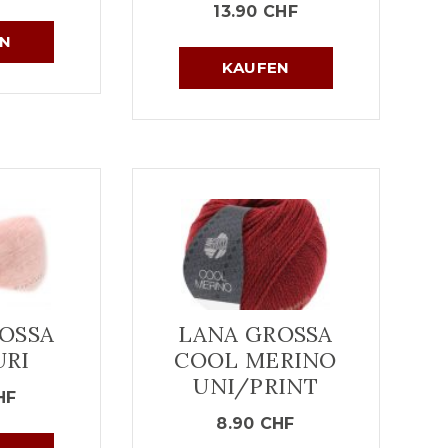
13.90
CHF
N
KAUFEN
OSSA
LANA GROSSA
URI
COOL MERINO
UNI/PRINT
HF
8.90
CHF