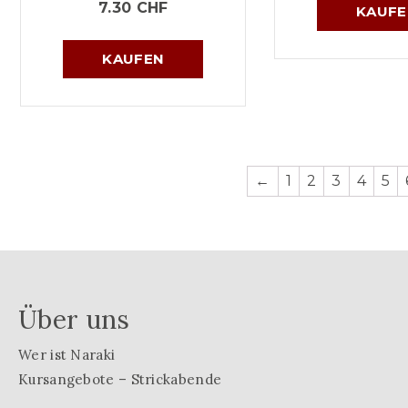
7.30
CHF
KAUFE
KAUFEN
←
1
2
3
4
5
Über uns
Wer ist Naraki
Kursangebote – Strickabende