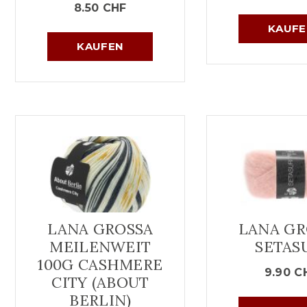
8.50
CHF
KAUFE
KAUFEN
LANA GROSSA
LANA GR
MEILENWEIT
SETAS
100G CASHMERE
9.90
C
CITY (ABOUT
BERLIN)