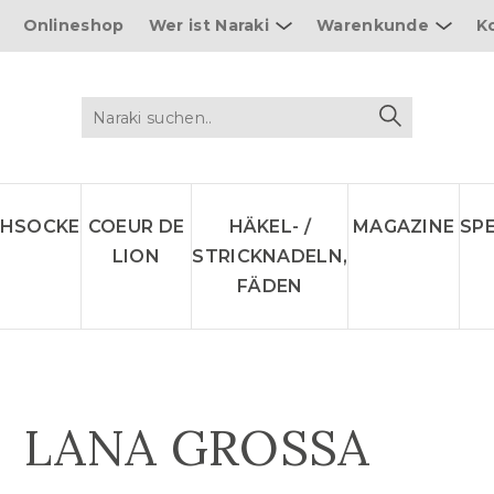
Onlineshop
Wer ist Naraki
Warenkunde
K
CHSOCKE
COEUR DE
HÄKEL- /
MAGAZINE
SP
LION
STRICKNADELN,
FÄDEN
LANA GROSSA