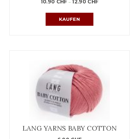
10.90
CHF
12.90
CHF
–
KAUFEN
LANG YARNS BABY COTTON