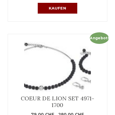
KAUFEN
Angebot!
COEUR DE LION SET 4971-
1700
79.00
CHF
280.00
CHF
–