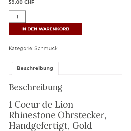
59.00
CHF
Coeur
de
IN DEN WARENKORB
Lion
Rhinestone
Ohrstecker
Kategorie:
Schmuck
-
0228/21-
Beschreibung
1816
(Kristall-
Beschreibung
Gold)
Menge
1 Coeur de Lion
Rhinestone Ohrstecker,
Handgefertigt, Gold