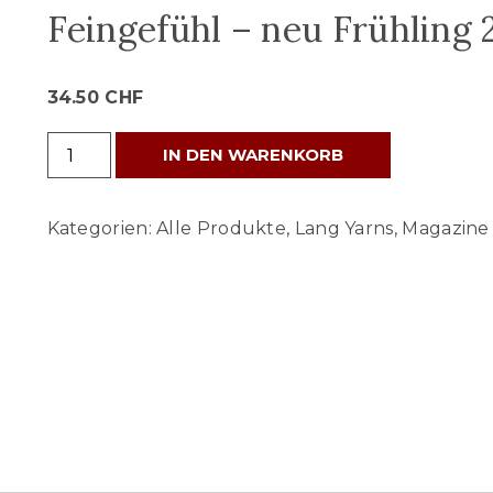
Feingefühl – neu Frühling
34.50
CHF
Feingefühl
IN DEN WARENKORB
-
neu
Kategorien:
Alle Produkte
,
Lang Yarns
,
Magazine
Frühling
2025
Menge