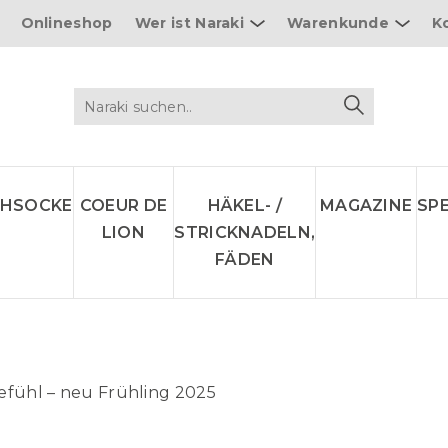
Onlineshop
Wer ist Naraki
Warenkunde
K
CHSOCKE
COEUR DE
HÄKEL- /
MAGAZINE
SP
LION
STRICKNADELN,
FÄDEN
efühl – neu Frühling 2025