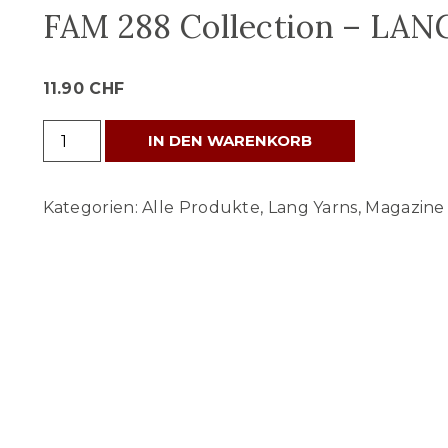
FAM 288 Collection – LAN
11.90
CHF
FAM
IN DEN WARENKORB
288
Collection
Kategorien:
Alle Produkte
,
Lang Yarns
,
Magazine
-
LANGYARNS
-
Frühling
2026
Menge