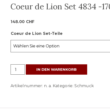
Coeur de Lion Set 4834 -1
148.00
CHF
Coeur de Lion Set-Teile
Coeur
IN DEN WARENKORB
de
Lion
Artikelnummer:
n. a.
Kategorie:
Schmuck
Set
4834
-1700
Menge