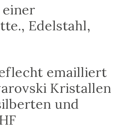
 einer
te., Edelstahl,
eflecht emailliert
arovski Kristallen
silberten und
CHF