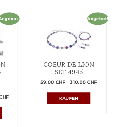
Angebot!
Angebot!
ON
COEUR DE LION
3
SET 4945
59.00
CHF
310.00
CHF
–
CHF
KAUFEN