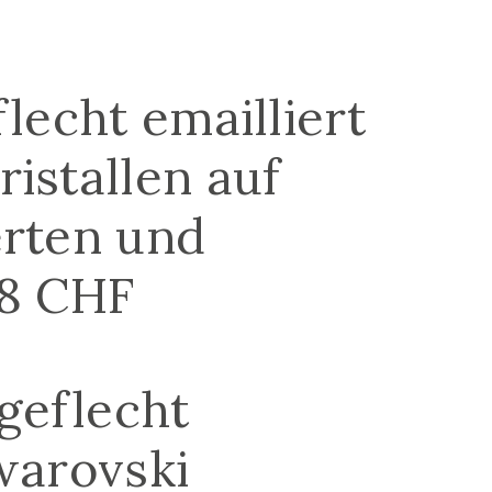
flecht emailliert
ristallen auf
erten und
48 CHF
geflecht
Swarovski