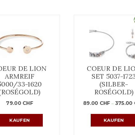
OEUR DE LION
COEUR DE LI
ARMREIF
SET 5037-172
5000/33-1620
(SILBER-
(ROSÉGOLD)
ROSÉGOLD)
79.00
CHF
89.00
CHF
375.00
–
KAUFEN
KAUFEN