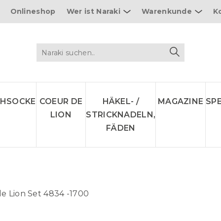
Onlineshop
Wer ist Naraki
Warenkunde
K
CHSOCKE
COEUR DE
HÄKEL- /
MAGAZINE
SP
LION
STRICKNADELN,
FÄDEN
e Lion Set 4834 -1700