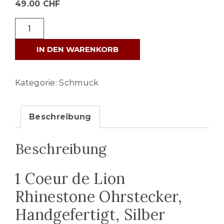
49.00
CHF
Coeur
de
IN DEN WARENKORB
Lion
Rhinestone
Ohrstecker
Kategorie:
Schmuck
-
0228/21-
Beschreibung
1817
(Kristall-
Beschreibung
Silber)
Menge
1 Coeur de Lion
Rhinestone Ohrstecker,
Handgefertigt, Silber